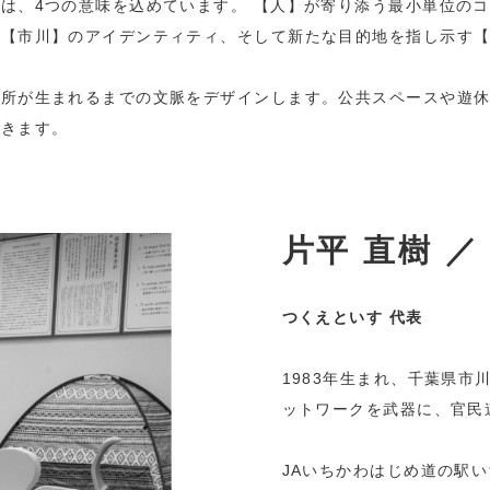
は、4つの意味を込めています。 【人】が寄り添う最小単位の
る【市川】のアイデンティティ、そして新たな目的地を指し示す
場所が生まれるまでの文脈をデザインします。公共スペースや遊
いきます。
片平 直樹 ／ 
つくえといす 代表
1983年生まれ、千葉県
ットワークを武器に
JAいちかわはじめ道の駅